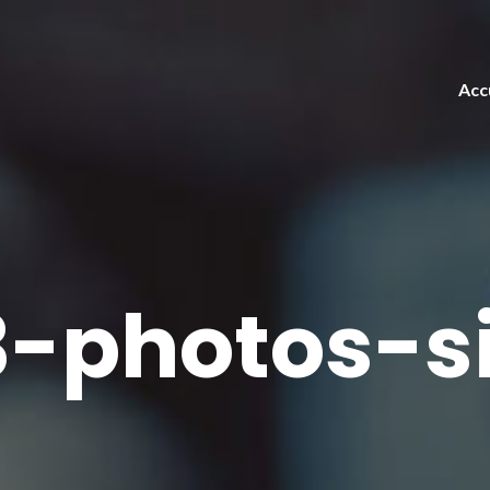
Acc
-photos-s