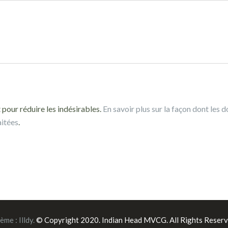
 pour réduire les indésirables.
En savoir plus sur la façon dont les 
aitées
.
ème :
Illdy
.
© Copyright 2020. Indian Head MVCG. All Rights Reserv