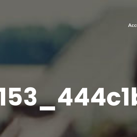
Acc
4153_444c1