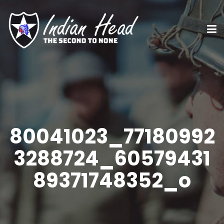
80041023_77180992
3288724_60579431
89371748352_o