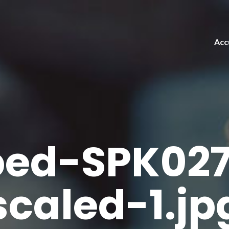
Acc
ped-SPK027
scaled-1.jp