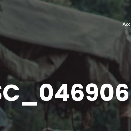
Acc
SC_046906