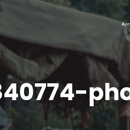
Acc
40774-pho