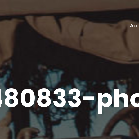
Acc
80833-pho