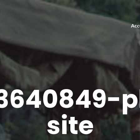
Acc
3640849-p
site