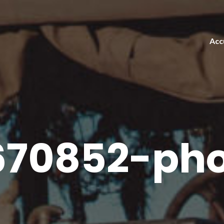
Acc
70852-pho