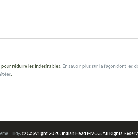
 pour réduire les indésirables.
En savoir plus sur la façon dont les 
aitées
.
ème :
Illdy
.
© Copyright 2020. Indian Head MVCG. All Rights Reserv