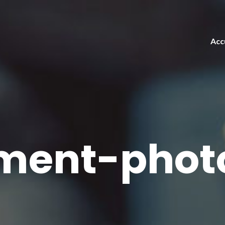
Acc
ent-photo