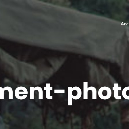
Acc
lment-photo