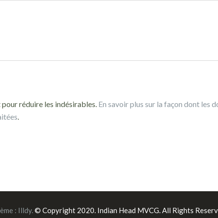
 pour réduire les indésirables.
En savoir plus sur la façon dont les 
aitées
.
ème :
Illdy
.
© Copyright 2020. Indian Head MVCG. All Rights Reserv