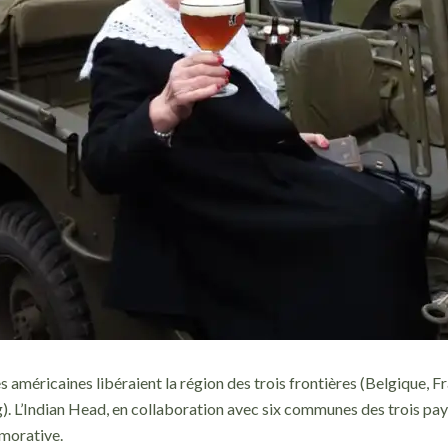
pes américaines libéraient la région des trois frontières (Belgique, F
 L’Indian Head, en collaboration avec six communes des trois pays
morative.