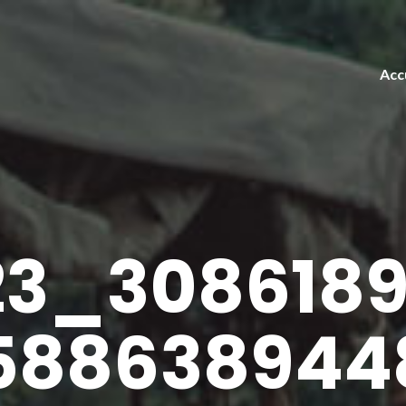
Acc
23_3086189
588638944