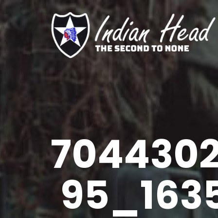
704430
95_163