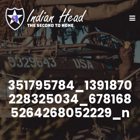
351795784_1391870
228325034_678168
5264268052229_n