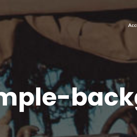
Acc
mple-back