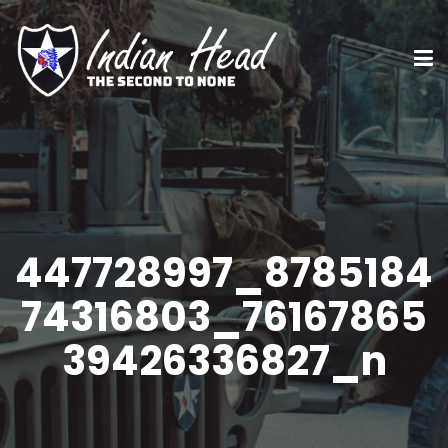
447728997_8785184
74316803_76167865
39426336827_n