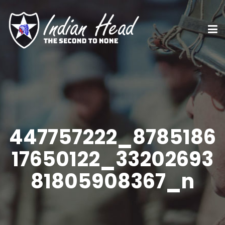
447757222_8785186
17650122_33202693
81805908367_n