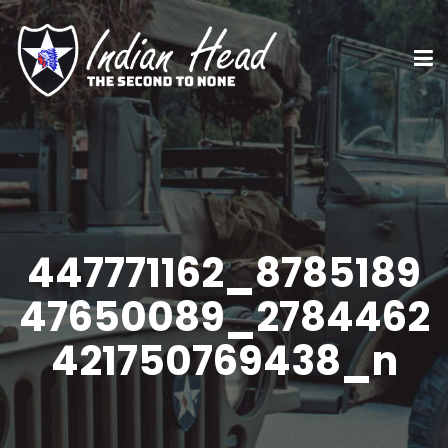
447771162_8785189
47650089_2784462
421750769438_n