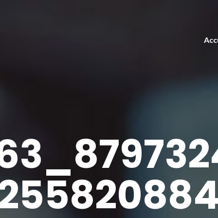
Acc
363_879732
8255820884