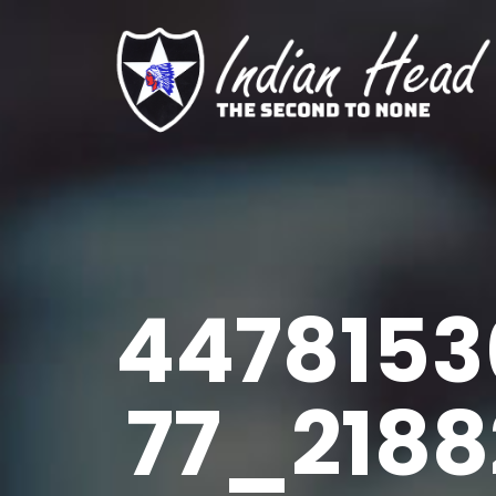
447815
77_218