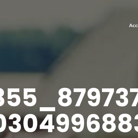
Acc
355_879737
0304996883