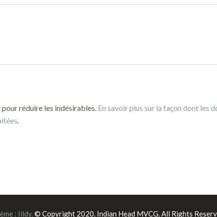
 pour réduire les indésirables.
En savoir plus sur la façon dont les 
aitées
.
ème :
Illdy
.
© Copyright 2020. Indian Head MVCG. All Rights Reserv