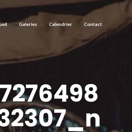
ueil
Galeries
Calendrier
Contact
7276498
832307_n