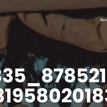
Acc
335_878521
319580201