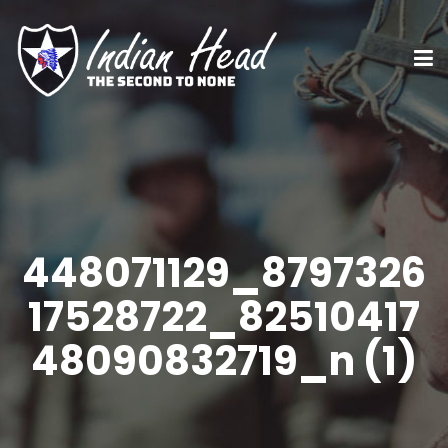
448071129_8797326
17528722_82510417
48090832719_n (1)