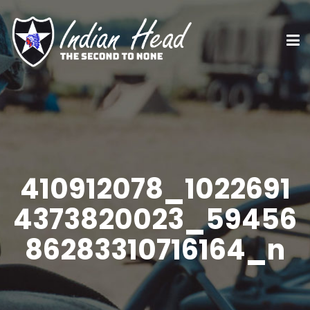
410912078_1022691
4373820023_59456
86283310716164_n