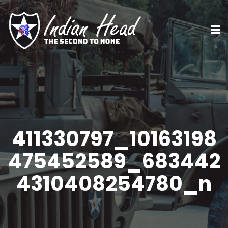
411330797_10163198
475452589_683442
4310408254780_n