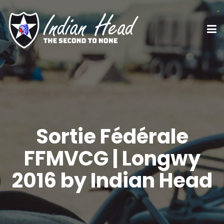
link slot
link slot
situs toto
situs toto
rtp slot
toto
Sortie Fédérale
FFMVCG | Longwy
2016 by Indian Head