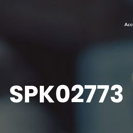
Acc
SPK02773