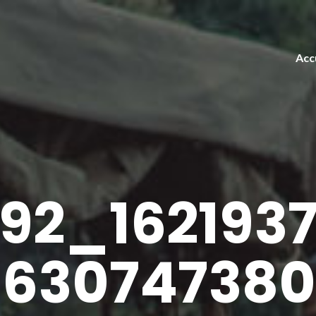
Acc
92_162193
1630747380