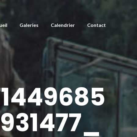
ueil
Galeries
Calendrier
Contact
71449685
931477_