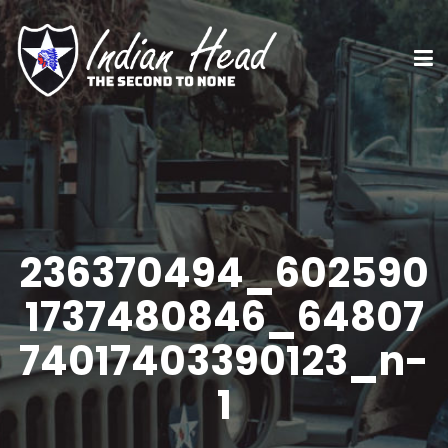
236370494_602590
1737480846_64807
74017403390123_n-
1