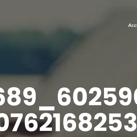
Acc
689_60259
0762168253