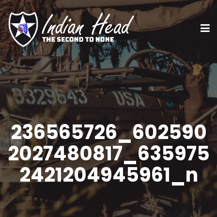
236565726_602590
2027480817_635975
2421204945961_n