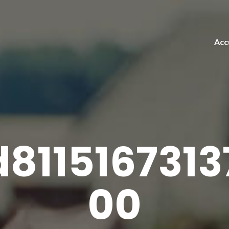
Acc
811516731
00