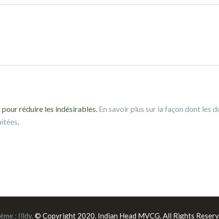
 pour réduire les indésirables.
En savoir plus sur la façon dont les 
aitées
.
ème :
Illdy
.
© Copyright 2020. Indian Head MVCG. All Rights Reserv