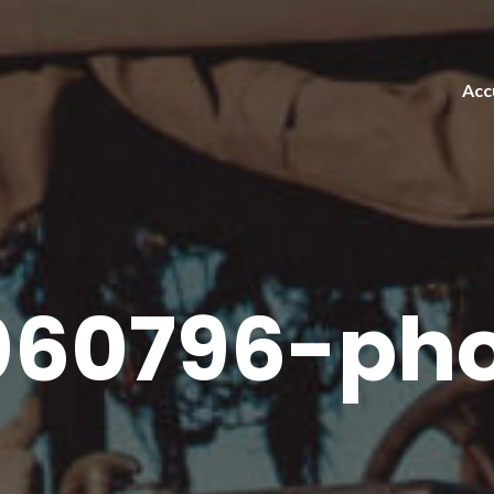
Acc
60796-pho