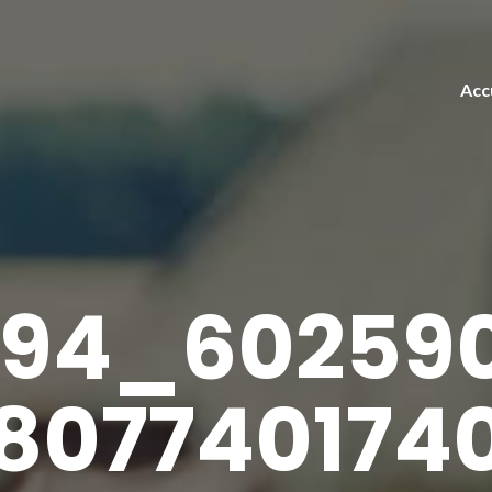
Acc
494_602590
8077401740