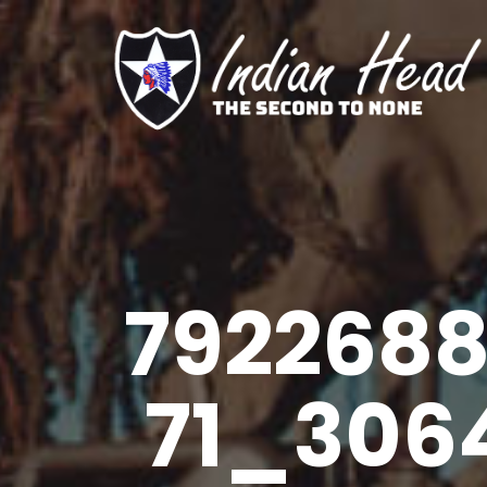
792268
71_306