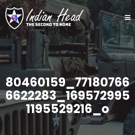
80460159_77180766
6622283_169572995
1195529216_o