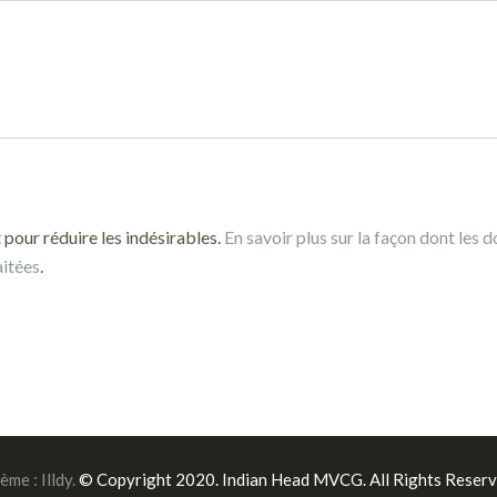
 pour réduire les indésirables.
En savoir plus sur la façon dont les 
aitées
.
ème :
Illdy
.
© Copyright 2020. Indian Head MVCG. All Rights Reserv