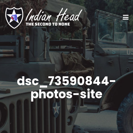
dsc_73590844-
photos-site