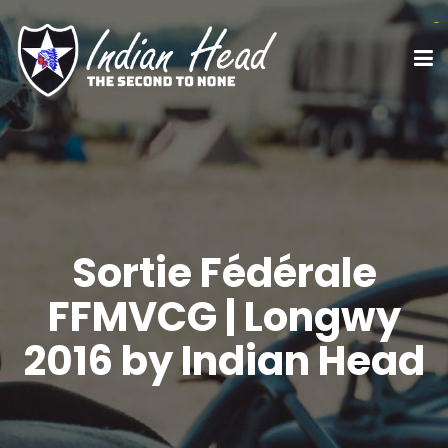
link slot
link slot
situs toto
situs toto
rtp slot
toto
Sortie Fédérale
FFMVCG | Longwy
2016 by Indian Head