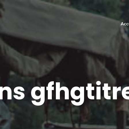
Acc
ns gfhgtitr