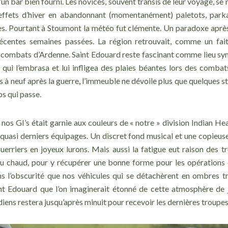
’un bar bien fourni. Les novices, souvent transis de leur voyage, se 
s effets d’hiver en abandonnant (momentanément) paletots, parka
s. Pourtant à Stoumont la météo fut clémente. Un paradoxe après 
récentes semaines passées. La région retrouvait, comme un fai
 combats d’Ardenne. Saint Edouard reste fascinant comme lieu sy
 qui l’embrasa et lui infligea des plaies béantes lors des comba
à neuf après la guerre, l’immeuble ne dévoile plus que quelques s
ps qui passe.
 nos GI’s était garnie aux couleurs de « notre » division Indian Hea
s quasi derniers équipages. Un discret fond musical et une copieus
uerriers en joyeux lurons. Mais aussi la fatigue eut raison des tr
 au chaud, pour y récupérer une bonne forme pour les opérations
ns l’obscurité que nos véhicules qui se détachèrent en ombres tr
nt Edouard que l’on imaginerait étonné de cette atmosphère de j
diens restera jusqu’après minuit pour recevoir les dernières troupes