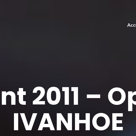
Acc
t 2011 – O
IVANHOE