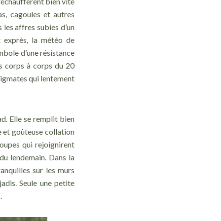
réchauffèrent bien vite
s, cagoules et autres
les affres subies d’un
t exprès, la météo de
mbole d’une résistance
ts corps à corps du 20
tigmates qui lentement
d. Elle se remplit bien
e et goûteuse collation
oupes qui rejoignirent
 du lendemain. Dans la
anquilles sur les murs
adis. Seule une petite
.