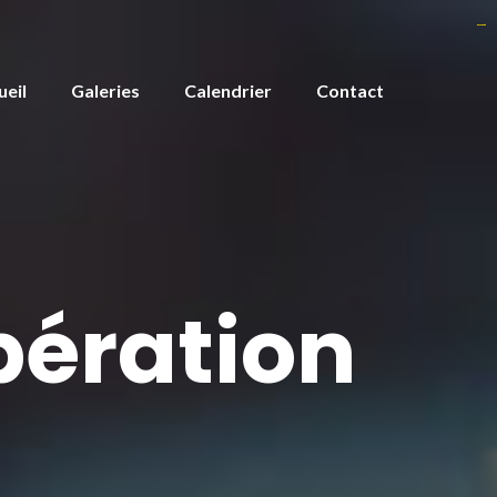
monperatoto
monperatoto
monperatoto
monperatoto
monperatoto
monperatoto
ueil
Galeries
Calendrier
Contact
pération