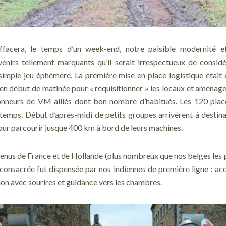
ffacera, le temps d’un week-end, notre paisible modernité e
enirs tellement marquants qu’il serait irrespectueux de consid
mple jeu éphémère. La première mise en place logistique était d
 en début de matinée pour « réquisitionner » les locaux et aménage
ionneurs de VM alliés dont bon nombre d’habitués. Les 120 place
temps. Début d’après-midi de petits groupes arrivèrent à destina
 pour parcourir jusque 400 km à bord de leurs machines.
venus de France et de Hollande (plus nombreux que nos belges les 
consacrée fut dispensée par nos indiennes de première ligne : acc
ion avec sourires et guidance vers les chambres.